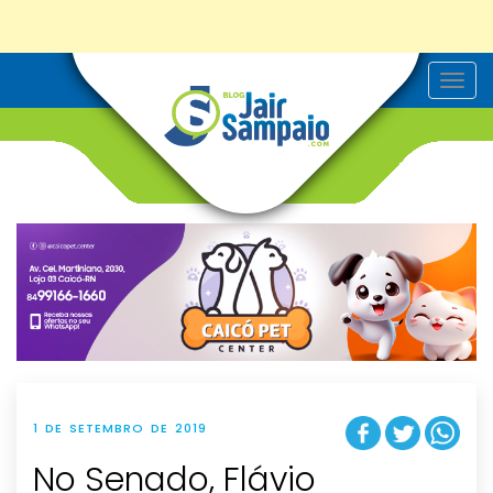
T
o
g
g
l
e
n
a
v
i
g
a
t
i
o
n
1 DE SETEMBRO DE 2019
No Senado, Flávio