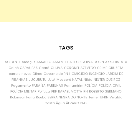
TAGS
ACIDENTE
Alcaçuz
ASSALTO
ASSEMBLEIA LEGISLATIVA DO RN
Assu
BATATA
Caicó
CARAÚBAS
Ceará
CHUVA
CORONEL AZEVEDO
CRIME
CRUZETA
currais novos
Dilma
Governo do RN
HOMICÍDIO
INCÊNDIO
JARDIM DE
PIRANHAS
JUCURUTU
LULA
Mossoró
NATAL
Nilda
NÉLTER QUEIROZ
Pagamento
PARAÍBA
PARELHAS
Parnamirim
POLÍCIA
POLÍCIA CIVIL
POLÍCIA MILITAR
Política
PRF
RAFAEL MOTTA
RN
ROBERTO GERMANO
Robinson Faria
Roubo
SERRA NEGRA DO NORTE
Temer
UFRN
Vivaldo
Costa
Água
ÁLVARO DIAS