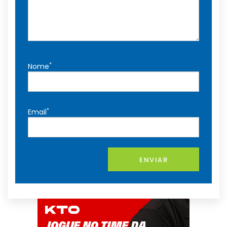
*
Nome
*
Email
ENVIAR