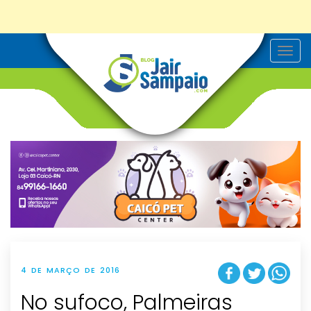
T
o
g
g
l
e
n
a
v
i
g
a
t
i
o
n
4 DE MARÇO DE 2016
No sufoco, Palmeiras