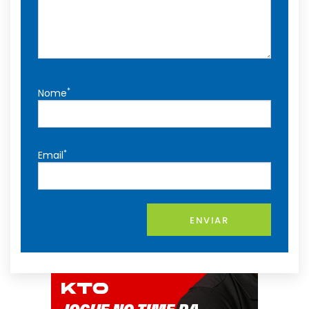
*
Nome
*
Email
ENVIAR