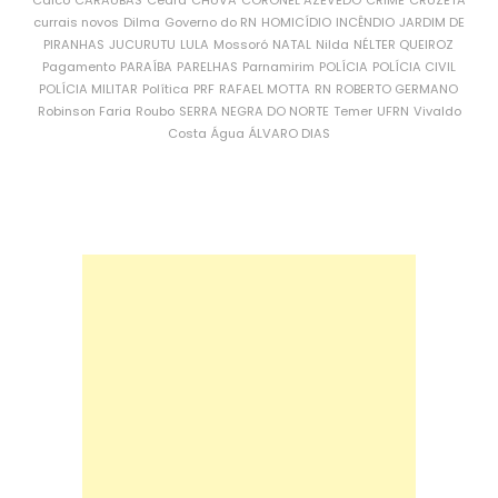
Caicó
CARAÚBAS
Ceará
CHUVA
CORONEL AZEVEDO
CRIME
CRUZETA
currais novos
Dilma
Governo do RN
HOMICÍDIO
INCÊNDIO
JARDIM DE
PIRANHAS
JUCURUTU
LULA
Mossoró
NATAL
Nilda
NÉLTER QUEIROZ
Pagamento
PARAÍBA
PARELHAS
Parnamirim
POLÍCIA
POLÍCIA CIVIL
POLÍCIA MILITAR
Política
PRF
RAFAEL MOTTA
RN
ROBERTO GERMANO
Robinson Faria
Roubo
SERRA NEGRA DO NORTE
Temer
UFRN
Vivaldo
Costa
Água
ÁLVARO DIAS