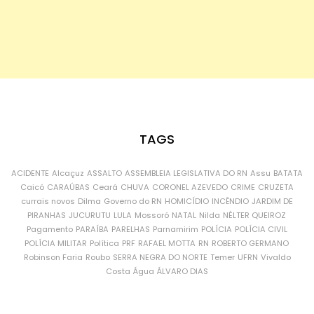
TAGS
ACIDENTE
Alcaçuz
ASSALTO
ASSEMBLEIA LEGISLATIVA DO RN
Assu
BATATA
Caicó
CARAÚBAS
Ceará
CHUVA
CORONEL AZEVEDO
CRIME
CRUZETA
currais novos
Dilma
Governo do RN
HOMICÍDIO
INCÊNDIO
JARDIM DE
PIRANHAS
JUCURUTU
LULA
Mossoró
NATAL
Nilda
NÉLTER QUEIROZ
Pagamento
PARAÍBA
PARELHAS
Parnamirim
POLÍCIA
POLÍCIA CIVIL
POLÍCIA MILITAR
Política
PRF
RAFAEL MOTTA
RN
ROBERTO GERMANO
Robinson Faria
Roubo
SERRA NEGRA DO NORTE
Temer
UFRN
Vivaldo
Costa
Água
ÁLVARO DIAS