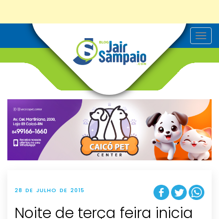
T
o
g
g
l
e
n
a
v
i
g
a
t
i
o
n
28 DE JULHO DE 2015
Noite de terça feira inicia