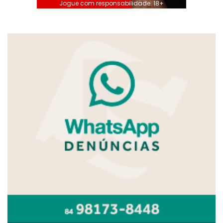
Jogue com responsabilidade. 18+