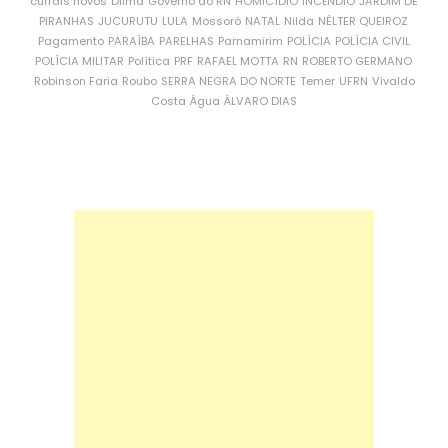
currais novos
Dilma
Governo do RN
HOMICÍDIO
INCÊNDIO
JARDIM DE
PIRANHAS
JUCURUTU
LULA
Mossoró
NATAL
Nilda
NÉLTER QUEIROZ
Pagamento
PARAÍBA
PARELHAS
Parnamirim
POLÍCIA
POLÍCIA CIVIL
POLÍCIA MILITAR
Política
PRF
RAFAEL MOTTA
RN
ROBERTO GERMANO
Robinson Faria
Roubo
SERRA NEGRA DO NORTE
Temer
UFRN
Vivaldo
Costa
Água
ÁLVARO DIAS