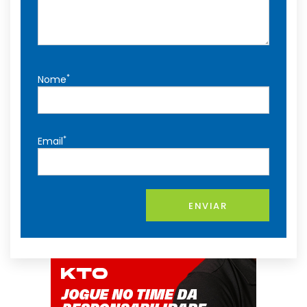
*
Nome
*
Email
ENVIAR