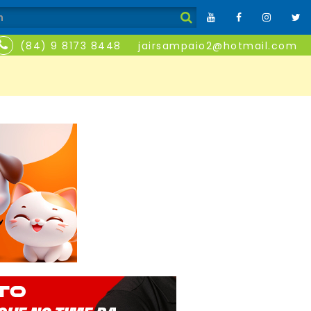
(84) 9 8173 8448
jairsampaio2@hotmail.com