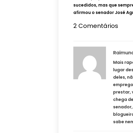
sucedidos, mas que sempre 
afirmou o senador José Agr
2 Comentários
Raimun
Mais rap
lugar de
deles, n
emprego,
prestar,
chega de
senador, 
blogueiro
sabe nem