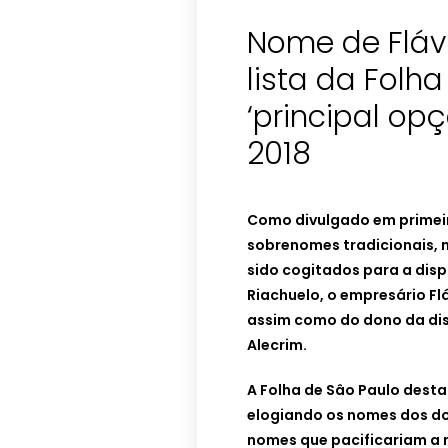
Nome de Fláv
lista da Folh
‘principal op
2018
Como divulgado em prime
sobrenomes tradicionais, 
sido cogitados para a disp
Riachuelo, o empresário F
assim como do dono da dis
Alecrim.
A Folha de Sâo Paulo dest
elogiando os nomes dos do
nomes que pacificariam a 