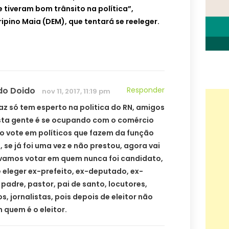
tiveram bom trânsito na política”,
ipino Maia (DEM), que tentará se reeleger.
do Doido
Responder
nov 11, 2017, 11:19 pm
az só tem esperto na politica do RN, amigos
sta gente é se ocupando com o comércio
ão vote em políticos que fazem da função
 se já foi uma vez e não prestou, agora vai
 vamos votar em quem nunca foi candidato,
 eleger ex-prefeito, ex-deputado, ex-
padre, pastor, pai de santo, locutores,
s, jornalistas, pois depois de eleitor não
 quem é o eleitor.