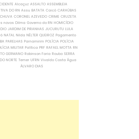
CIDENTE
Alcaçuz
ASSALTO
ASSEMBLEIA
ATIVA DO RN
Assu
BATATA
Caicó
CARAÚBAS
CHUVA
CORONEL AZEVEDO
CRIME
CRUZETA
is novos
Dilma
Governo do RN
HOMICÍDIO
NDIO
JARDIM DE PIRANHAS
JUCURUTU
LULA
ró
NATAL
Nilda
NÉLTER QUEIROZ
Pagamento
ÍBA
PARELHAS
Parnamirim
POLÍCIA
POLÍCIA
LÍCIA MILITAR
Política
PRF
RAFAEL MOTTA
RN
RTO GERMANO
Robinson Faria
Roubo
SERRA
DO NORTE
Temer
UFRN
Vivaldo Costa
Água
ÁLVARO DIAS