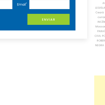
A
*
Email
LEGISL
Ceará
curra
ENVIAR
INCÊ
Mosso
PARA
CIVIL
PO
ROBE
NEGRA 