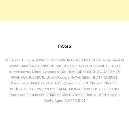
TAGS
ACIDENTE
Alcaçuz
ASSALTO
ASSEMBLEIA LEGISLATIVA DO RN
Assu
BATATA
Caicó
CARAÚBAS
Ceará
CHUVA
CORONEL AZEVEDO
CRIME
CRUZETA
currais novos
Dilma
Governo do RN
HOMICÍDIO
INCÊNDIO
JARDIM DE
PIRANHAS
JUCURUTU
LULA
Mossoró
NATAL
Nilda
NÉLTER QUEIROZ
Pagamento
PARAÍBA
PARELHAS
Parnamirim
POLÍCIA
POLÍCIA CIVIL
POLÍCIA MILITAR
Política
PRF
RAFAEL MOTTA
RN
ROBERTO GERMANO
Robinson Faria
Roubo
SERRA NEGRA DO NORTE
Temer
UFRN
Vivaldo
Costa
Água
ÁLVARO DIAS