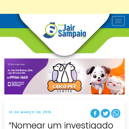
T
o
g
g
l
e
n
a
v
i
g
a
t
i
o
n
14 DE MARÇO DE 2016
“Nomear um investigado