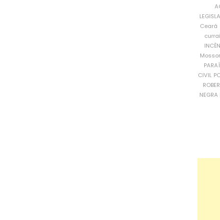
A
LEGISL
Ceará
curra
INCÊ
Mosso
PARA
CIVIL
PO
ROBE
NEGRA 