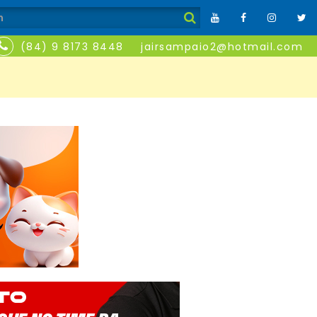
(84) 9 8173 8448
jairsampaio2@hotmail.com