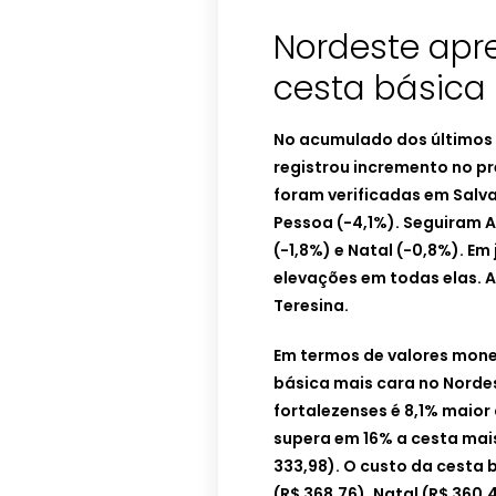
Nordeste apr
cesta básica 
No acumulado dos últimos 
registrou incremento no p
foram verificadas em Salva
Pessoa (-4,1%). Seguiram A
(-1,8%) e Natal (-0,8%). Em
elevações em todas elas. A
Teresina.
Em termos de valores mone
básica mais cara no Nordes
fortalezenses é 8,1% maior 
supera em 16% a cesta mais
333,98). O custo da cesta 
(R$ 368,76), Natal (R$ 360,4