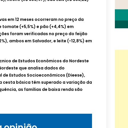
ivas em 12 meses ocorreram no preço da
 e tomate (+5,5%) e pão (+4,4%) em
ções foram verificadas no preço do feijão
2%), ambos em Salvador, e leite (-12,8%) em
Técnico de Estudos Econômicos do Nordeste
 Nordeste que analisa dados do
l de Estudos Socioeconômicos (Dieese),
a cesta básica têm superado a variação da
quência, as famílias de baixa renda são
a opinião