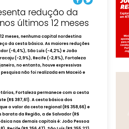
esenta redução da
nos últimos 12 meses
12 meses, nenhuma capital nordestina
reço da cesta básica. As maiores reduções
dor (-6,4%), São Luís (-4,2%) e João
racaju (-2,9%), Recife (-2,8%), Fortaleza
 janeiro, no entanto, houve expressivas
 pesquisa não foi realizada em Maceió e
tários, Fortaleza permanece com a cesta
te (R$ 387,61). A cesta básica dos
que o valor da cesta regional (R$ 358,66) e
 barata da Região, a de Salvador (R$
básica nas demais capitais é: João Pessoa
8), Recife (R$ 356,47), São Luís (R$ 355,22)