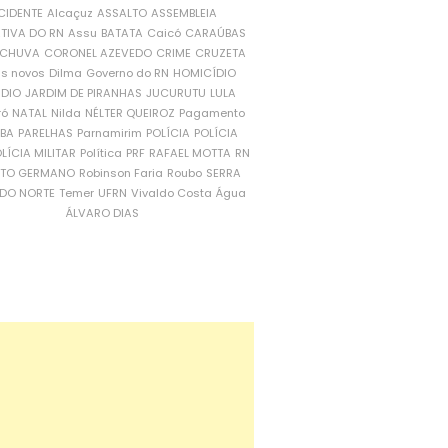
CIDENTE
Alcaçuz
ASSALTO
ASSEMBLEIA
ATIVA DO RN
Assu
BATATA
Caicó
CARAÚBAS
CHUVA
CORONEL AZEVEDO
CRIME
CRUZETA
is novos
Dilma
Governo do RN
HOMICÍDIO
NDIO
JARDIM DE PIRANHAS
JUCURUTU
LULA
ró
NATAL
Nilda
NÉLTER QUEIROZ
Pagamento
ÍBA
PARELHAS
Parnamirim
POLÍCIA
POLÍCIA
LÍCIA MILITAR
Política
PRF
RAFAEL MOTTA
RN
RTO GERMANO
Robinson Faria
Roubo
SERRA
DO NORTE
Temer
UFRN
Vivaldo Costa
Água
ÁLVARO DIAS