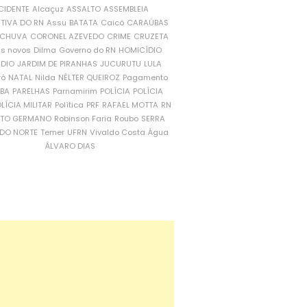
CIDENTE
Alcaçuz
ASSALTO
ASSEMBLEIA
ATIVA DO RN
Assu
BATATA
Caicó
CARAÚBAS
CHUVA
CORONEL AZEVEDO
CRIME
CRUZETA
is novos
Dilma
Governo do RN
HOMICÍDIO
NDIO
JARDIM DE PIRANHAS
JUCURUTU
LULA
ró
NATAL
Nilda
NÉLTER QUEIROZ
Pagamento
ÍBA
PARELHAS
Parnamirim
POLÍCIA
POLÍCIA
LÍCIA MILITAR
Política
PRF
RAFAEL MOTTA
RN
RTO GERMANO
Robinson Faria
Roubo
SERRA
DO NORTE
Temer
UFRN
Vivaldo Costa
Água
ÁLVARO DIAS