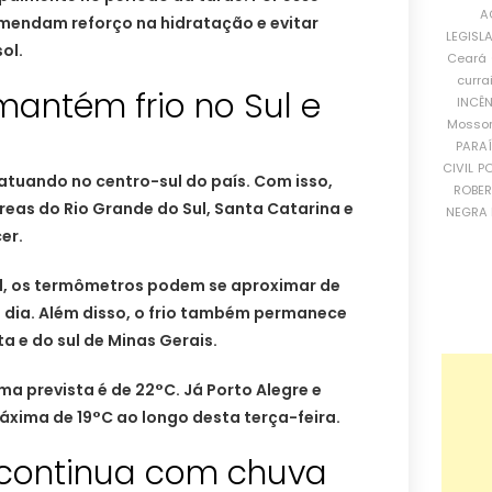
A
omendam reforço na hidratação e evitar
LEGISL
ol.
Ceará
curra
antém frio no Sul e
INCÊ
Mosso
PARA
CIVIL
PO
atuando no centro-sul do país. Com isso,
ROBE
eas do Rio Grande do Sul, Santa Catarina e
NEGRA 
er.
ul, os termômetros podem se aproximar de
 dia. Além disso, o frio também permanece
ta e do sul de Minas Gerais.
ma prevista é de 22°C. Já Porto Alegre e
áxima de 19°C ao longo desta terça-feira.
 continua com chuva