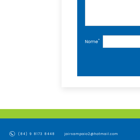
*
Nome
(84) 9 8173 8448
jairsampaio2@hotmail.com