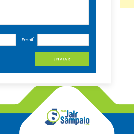
*
Email
ENVIAR