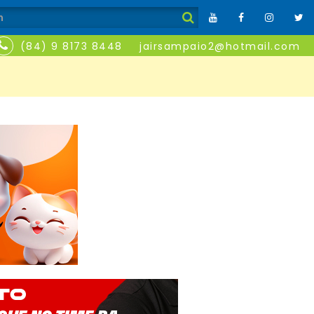
(84) 9 8173 8448
jairsampaio2@hotmail.com