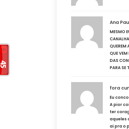
Ana Pau
MESMO E
CANALHAS
QUEREM A
QUE VEM 
DAS CON
PARA SE 
fora cu
Eu conco
A pior c
ter cora
aqueles 
ai pra o