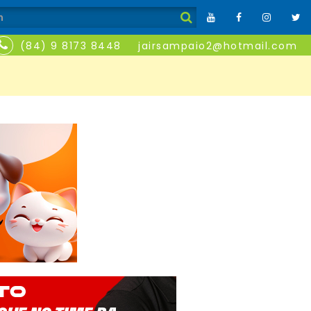
(84) 9 8173 8448
jairsampaio2@hotmail.com