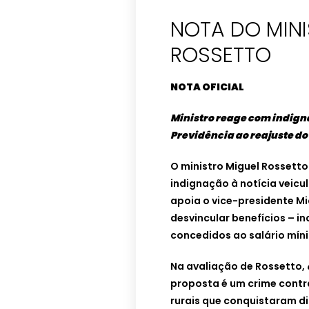
NOTA DO MINI
NOTA OFICIAL
Ministro reage com indign
Previdência ao reajuste do
O ministro Miguel Rossetto
indignação à notícia veicu
apoia o vice-presidente Mic
desvincular benefícios – in
concedidos ao salário mín
Na avaliação de Rossetto,
proposta é um crime contr
rurais que conquistaram di