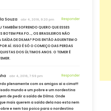
la Souza
Responder
abr 4, 2016, 9:20 pm
U TAMBÉM SOFRENDO QUERO QUE ESSES
 BOTEM PRA FO…, OS BRASILEIROS NÃO
 SAÍDA DE DILMA? POIS ENTÃO AGUENTEM O
POR AÍ. ISSO É SÓ O COMEÇO DAS PERDAS
QUISTAS DOS ÚLTIMOS ANOS. O TEMER É
TEMER.
nha
Responder
abr 4, 2016, 7:59 pm
rdo plenamente com os amigos ai a cima!!!
oisado mundo e um pobre e um nordestina
gem de pedir a saída de Dilma. Onde
que mais querem a saída dela nao esta nem
 pobre e nem tao poico para o nordestino