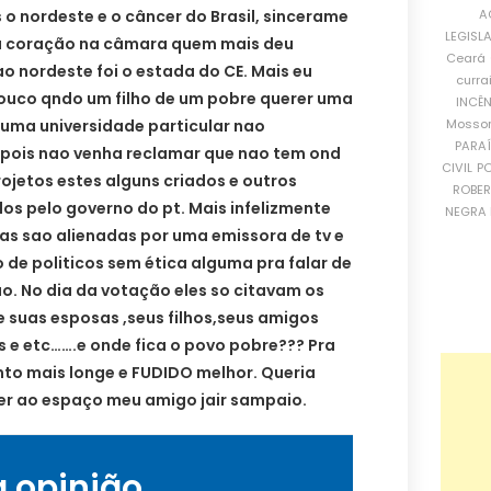
A
 o nordeste e o câncer do Brasil, sincerame
LEGISL
a coração na câmara quem mais deu
Ceará
ao nordeste foi o estada do CE. Mais eu
curra
ouco qndo um filho de um pobre querer uma
INCÊ
Mosso
uma universidade particular nao
PARA
pois nao venha reclamar que nao tem ond
CIVIL
PO
rojetos estes alguns criados e outros
ROBE
os pelo governo do pt. Mais infelizmente
NEGRA 
as sao alienadas por uma emissora de tv e
 de politicos sem ética alguma pra falar de
o. No dia da votação eles so citavam os
 suas esposas ,seus filhos,seus amigos
is e etc…….e onde fica o povo pobre??? Pra
nto mais longe e FUDIDO melhor. Queria
r ao espaço meu amigo jair sampaio.
a opinião