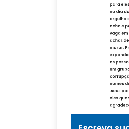
para eles
no dia d
orgulho 
acho e p
vaga em 
achar,de
morar. P
expandid
as pesso
um grupo
corrupçã
nomes de
,seus pa
eles qua
agradece
Escreva su