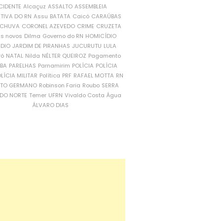
CIDENTE
Alcaçuz
ASSALTO
ASSEMBLEIA
ATIVA DO RN
Assu
BATATA
Caicó
CARAÚBAS
CHUVA
CORONEL AZEVEDO
CRIME
CRUZETA
is novos
Dilma
Governo do RN
HOMICÍDIO
NDIO
JARDIM DE PIRANHAS
JUCURUTU
LULA
ró
NATAL
Nilda
NÉLTER QUEIROZ
Pagamento
ÍBA
PARELHAS
Parnamirim
POLÍCIA
POLÍCIA
LÍCIA MILITAR
Política
PRF
RAFAEL MOTTA
RN
RTO GERMANO
Robinson Faria
Roubo
SERRA
DO NORTE
Temer
UFRN
Vivaldo Costa
Água
ÁLVARO DIAS