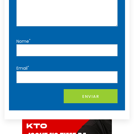
*
Nome
*
Email
ENVIAR