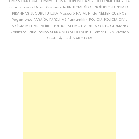
Caicó
CARAÚBAS
Ceará
CHUVA
CORONEL AZEVEDO
CRIME
CRUZETA
currais novos
Dilma
Governo do RN
HOMICÍDIO
INCÊNDIO
JARDIM DE
PIRANHAS
JUCURUTU
LULA
Mossoró
NATAL
Nilda
NÉLTER QUEIROZ
Pagamento
PARAÍBA
PARELHAS
Parnamirim
POLÍCIA
POLÍCIA CIVIL
POLÍCIA MILITAR
Política
PRF
RAFAEL MOTTA
RN
ROBERTO GERMANO
Robinson Faria
Roubo
SERRA NEGRA DO NORTE
Temer
UFRN
Vivaldo
Costa
Água
ÁLVARO DIAS