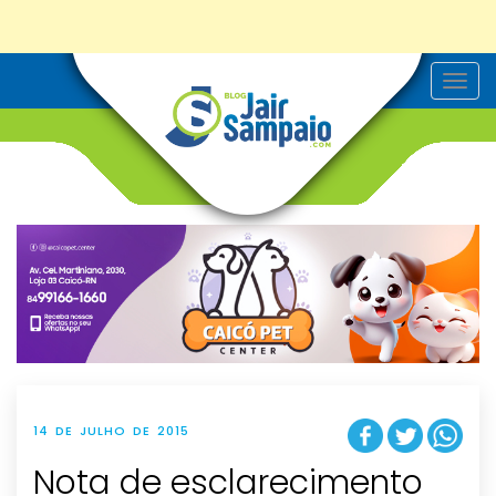
T
o
g
g
l
e
n
a
v
i
g
a
t
i
o
n
14 DE JULHO DE 2015
Nota de esclarecimento