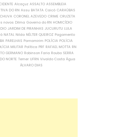
CIDENTE
Alcaçuz
ASSALTO
ASSEMBLEIA
ATIVA DO RN
Assu
BATATA
Caicó
CARAÚBAS
CHUVA
CORONEL AZEVEDO
CRIME
CRUZETA
is novos
Dilma
Governo do RN
HOMICÍDIO
NDIO
JARDIM DE PIRANHAS
JUCURUTU
LULA
ró
NATAL
Nilda
NÉLTER QUEIROZ
Pagamento
ÍBA
PARELHAS
Parnamirim
POLÍCIA
POLÍCIA
LÍCIA MILITAR
Política
PRF
RAFAEL MOTTA
RN
RTO GERMANO
Robinson Faria
Roubo
SERRA
DO NORTE
Temer
UFRN
Vivaldo Costa
Água
ÁLVARO DIAS