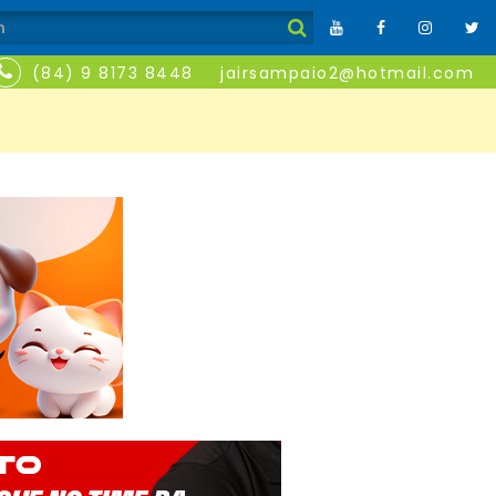
(84) 9 8173 8448
jairsampaio2@hotmail.com