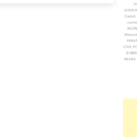
A
LEGISL
Ceará
curra
INCÊ
Mosso
PARA
CIVIL
PO
ROBE
NEGRA 