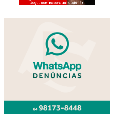
Jogue com responsabilidade. 18+