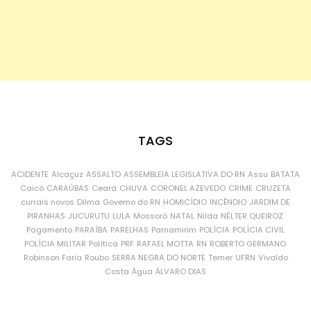
TAGS
ACIDENTE
Alcaçuz
ASSALTO
ASSEMBLEIA LEGISLATIVA DO RN
Assu
BATATA
Caicó
CARAÚBAS
Ceará
CHUVA
CORONEL AZEVEDO
CRIME
CRUZETA
currais novos
Dilma
Governo do RN
HOMICÍDIO
INCÊNDIO
JARDIM DE
PIRANHAS
JUCURUTU
LULA
Mossoró
NATAL
Nilda
NÉLTER QUEIROZ
Pagamento
PARAÍBA
PARELHAS
Parnamirim
POLÍCIA
POLÍCIA CIVIL
POLÍCIA MILITAR
Política
PRF
RAFAEL MOTTA
RN
ROBERTO GERMANO
Robinson Faria
Roubo
SERRA NEGRA DO NORTE
Temer
UFRN
Vivaldo
Costa
Água
ÁLVARO DIAS