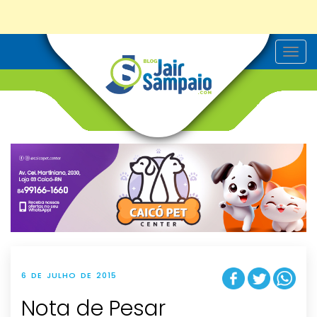
T
o
g
g
l
e
n
a
v
i
g
a
t
i
o
n
6 DE JULHO DE 2015
Nota de Pesar