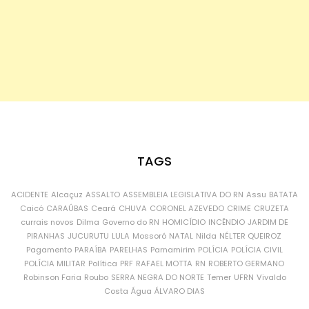
TAGS
ACIDENTE
Alcaçuz
ASSALTO
ASSEMBLEIA LEGISLATIVA DO RN
Assu
BATATA
Caicó
CARAÚBAS
Ceará
CHUVA
CORONEL AZEVEDO
CRIME
CRUZETA
currais novos
Dilma
Governo do RN
HOMICÍDIO
INCÊNDIO
JARDIM DE
PIRANHAS
JUCURUTU
LULA
Mossoró
NATAL
Nilda
NÉLTER QUEIROZ
Pagamento
PARAÍBA
PARELHAS
Parnamirim
POLÍCIA
POLÍCIA CIVIL
POLÍCIA MILITAR
Política
PRF
RAFAEL MOTTA
RN
ROBERTO GERMANO
Robinson Faria
Roubo
SERRA NEGRA DO NORTE
Temer
UFRN
Vivaldo
Costa
Água
ÁLVARO DIAS