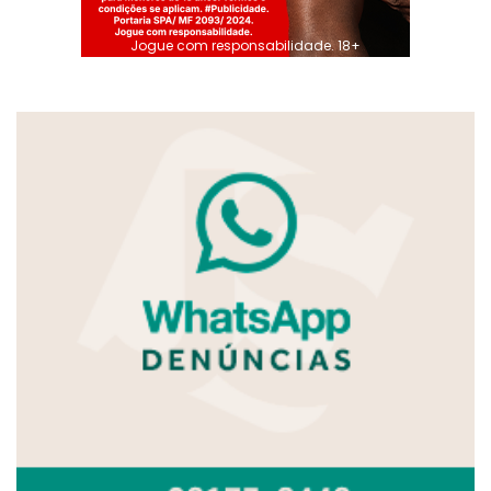
Jogue com responsabilidade. 18+