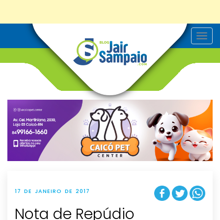
T
o
g
g
l
e
n
a
v
i
g
a
t
i
o
n
17 DE JANEIRO DE 2017
Nota de Repúdio