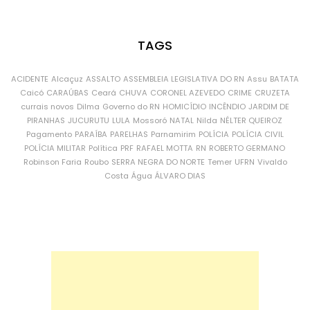
TAGS
ACIDENTE
Alcaçuz
ASSALTO
ASSEMBLEIA LEGISLATIVA DO RN
Assu
BATATA
Caicó
CARAÚBAS
Ceará
CHUVA
CORONEL AZEVEDO
CRIME
CRUZETA
currais novos
Dilma
Governo do RN
HOMICÍDIO
INCÊNDIO
JARDIM DE
PIRANHAS
JUCURUTU
LULA
Mossoró
NATAL
Nilda
NÉLTER QUEIROZ
Pagamento
PARAÍBA
PARELHAS
Parnamirim
POLÍCIA
POLÍCIA CIVIL
POLÍCIA MILITAR
Política
PRF
RAFAEL MOTTA
RN
ROBERTO GERMANO
Robinson Faria
Roubo
SERRA NEGRA DO NORTE
Temer
UFRN
Vivaldo
Costa
Água
ÁLVARO DIAS