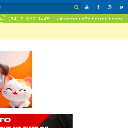
(84) 9 8173 8448
jairsampaio2@hotmail.com