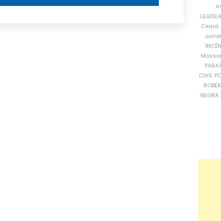
A
LEGISL
Ceará
curra
INCÊ
Mosso
PARA
CIVIL
PO
ROBE
NEGRA 