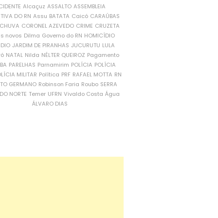
CIDENTE
Alcaçuz
ASSALTO
ASSEMBLEIA
ATIVA DO RN
Assu
BATATA
Caicó
CARAÚBAS
CHUVA
CORONEL AZEVEDO
CRIME
CRUZETA
is novos
Dilma
Governo do RN
HOMICÍDIO
NDIO
JARDIM DE PIRANHAS
JUCURUTU
LULA
ró
NATAL
Nilda
NÉLTER QUEIROZ
Pagamento
ÍBA
PARELHAS
Parnamirim
POLÍCIA
POLÍCIA
LÍCIA MILITAR
Política
PRF
RAFAEL MOTTA
RN
RTO GERMANO
Robinson Faria
Roubo
SERRA
DO NORTE
Temer
UFRN
Vivaldo Costa
Água
ÁLVARO DIAS