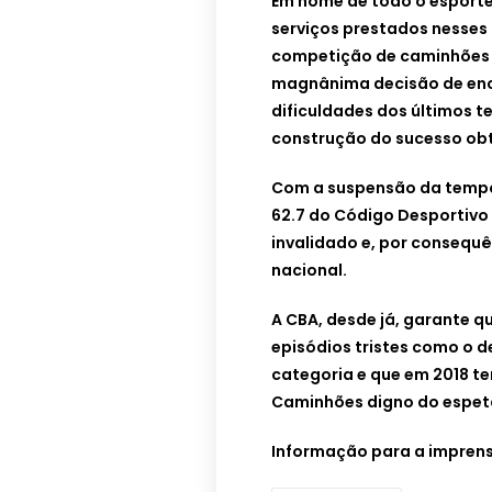
Em nome de todo o esporte
serviços prestados nesses 
competição de caminhões d
magnânima decisão de ence
dificuldades dos últimos 
construção do sucesso obt
Com a suspensão da tempor
62.7 do Código Desportivo
invalidado e, por consequ
nacional.
A CBA, desde já, garante 
episódios tristes como o 
categoria e que em 2018 
Caminhões digno do espetác
Informação para a imprens