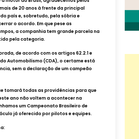
 a motor do Brasil, agradecemos pelos
mais de 20 anos à frente da principal
o país e, sobretudo, pela sóbria e
rrar o acordo. Em que pese as
tempos, a companhia tem grande parcela na
ido pela categoria.
ada, de acordo com os artigos 62.2.1 e
 do Automobilismo (CDA), o certame está
ência, sem a declaração de um campeão
que tomará todas as providências para que
deste ano não voltem a acontecer na
tenhamos um Campeonato Brasileiro de
ulo já oferecido por pilotos e equipes.
a: