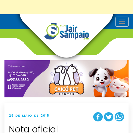
T
o
g
g
l
e
n
a
v
i
g
a
t
i
o
n
29 DE MAIO DE 2015
Nota oficial