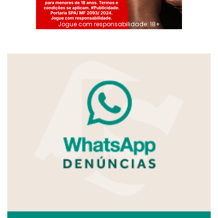
Jogue com responsabilidade. 18+