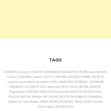
TAGS
ACIDENTE
Alcaçuz
ASSALTO
ASSEMBLEIA LEGISLATIVA DO RN
Assu
BATATA
Caicó
CARAÚBAS
Ceará
CHUVA
CORONEL AZEVEDO
CRIME
CRUZETA
currais novos
Dilma
Governo do RN
HOMICÍDIO
INCÊNDIO
JARDIM DE
PIRANHAS
JUCURUTU
LULA
Mossoró
NATAL
Nilda
NÉLTER QUEIROZ
Pagamento
PARAÍBA
PARELHAS
Parnamirim
POLÍCIA
POLÍCIA CIVIL
POLÍCIA MILITAR
Política
PRF
RAFAEL MOTTA
RN
ROBERTO GERMANO
Robinson Faria
Roubo
SERRA NEGRA DO NORTE
Temer
UFRN
Vivaldo
Costa
Água
ÁLVARO DIAS