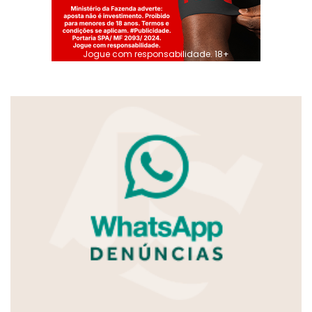
Jogue com responsabilidade. 18+