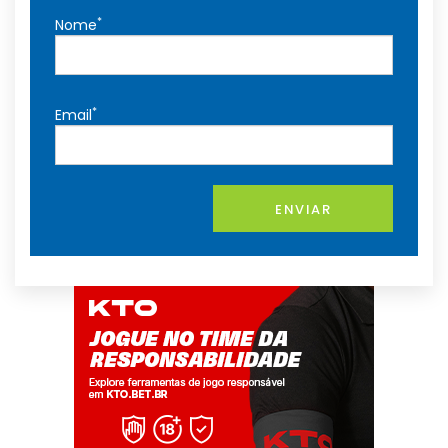
*
Nome
*
Email
ENVIAR