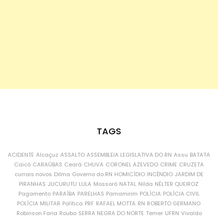
TAGS
ACIDENTE
Alcaçuz
ASSALTO
ASSEMBLEIA LEGISLATIVA DO RN
Assu
BATATA
Caicó
CARAÚBAS
Ceará
CHUVA
CORONEL AZEVEDO
CRIME
CRUZETA
currais novos
Dilma
Governo do RN
HOMICÍDIO
INCÊNDIO
JARDIM DE
PIRANHAS
JUCURUTU
LULA
Mossoró
NATAL
Nilda
NÉLTER QUEIROZ
Pagamento
PARAÍBA
PARELHAS
Parnamirim
POLÍCIA
POLÍCIA CIVIL
POLÍCIA MILITAR
Política
PRF
RAFAEL MOTTA
RN
ROBERTO GERMANO
Robinson Faria
Roubo
SERRA NEGRA DO NORTE
Temer
UFRN
Vivaldo