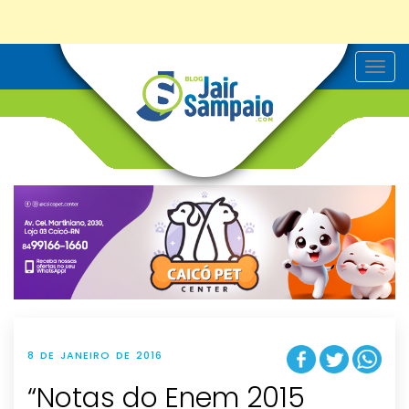
T
o
g
g
l
e
n
a
v
i
g
a
t
i
o
n
8 DE JANEIRO DE 2016
“Notas do Enem 2015