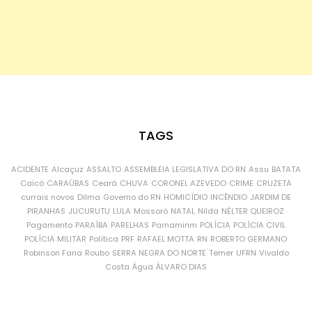
TAGS
ACIDENTE
Alcaçuz
ASSALTO
ASSEMBLEIA LEGISLATIVA DO RN
Assu
BATATA
Caicó
CARAÚBAS
Ceará
CHUVA
CORONEL AZEVEDO
CRIME
CRUZETA
currais novos
Dilma
Governo do RN
HOMICÍDIO
INCÊNDIO
JARDIM DE
PIRANHAS
JUCURUTU
LULA
Mossoró
NATAL
Nilda
NÉLTER QUEIROZ
Pagamento
PARAÍBA
PARELHAS
Parnamirim
POLÍCIA
POLÍCIA CIVIL
POLÍCIA MILITAR
Política
PRF
RAFAEL MOTTA
RN
ROBERTO GERMANO
Robinson Faria
Roubo
SERRA NEGRA DO NORTE
Temer
UFRN
Vivaldo
Costa
Água
ÁLVARO DIAS