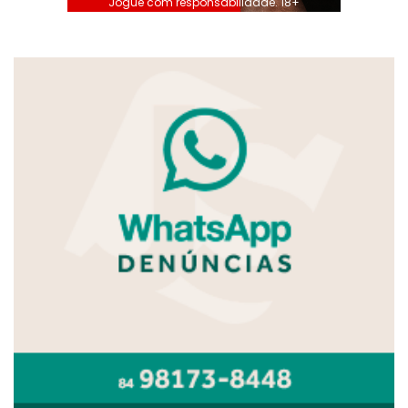
Jogue com responsabilidade. 18+