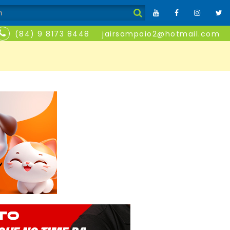
(84) 9 8173 8448
jairsampaio2@hotmail.com