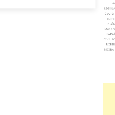
A
LEGISL
Ceará
curra
INCÊ
Mosso
PARA
CIVIL
PO
ROBE
NEGRA 