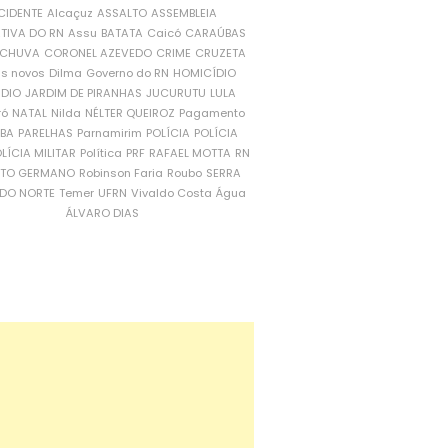
CIDENTE
Alcaçuz
ASSALTO
ASSEMBLEIA
ATIVA DO RN
Assu
BATATA
Caicó
CARAÚBAS
CHUVA
CORONEL AZEVEDO
CRIME
CRUZETA
is novos
Dilma
Governo do RN
HOMICÍDIO
NDIO
JARDIM DE PIRANHAS
JUCURUTU
LULA
ró
NATAL
Nilda
NÉLTER QUEIROZ
Pagamento
ÍBA
PARELHAS
Parnamirim
POLÍCIA
POLÍCIA
LÍCIA MILITAR
Política
PRF
RAFAEL MOTTA
RN
RTO GERMANO
Robinson Faria
Roubo
SERRA
DO NORTE
Temer
UFRN
Vivaldo Costa
Água
ÁLVARO DIAS