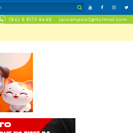
(84) 9 8173 8448
jairsampaio2@hotmail.com