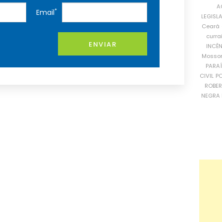
A
*
Email
LEGISL
Ceará
curra
ENVIAR
INCÊ
Mosso
PARA
CIVIL
PO
ROBE
NEGRA 