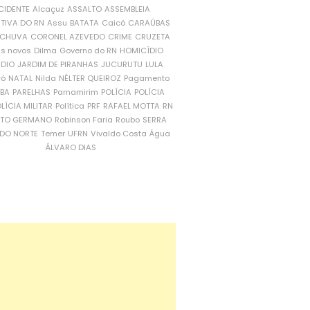
CIDENTE
Alcaçuz
ASSALTO
ASSEMBLEIA
ATIVA DO RN
Assu
BATATA
Caicó
CARAÚBAS
CHUVA
CORONEL AZEVEDO
CRIME
CRUZETA
is novos
Dilma
Governo do RN
HOMICÍDIO
NDIO
JARDIM DE PIRANHAS
JUCURUTU
LULA
ró
NATAL
Nilda
NÉLTER QUEIROZ
Pagamento
ÍBA
PARELHAS
Parnamirim
POLÍCIA
POLÍCIA
LÍCIA MILITAR
Política
PRF
RAFAEL MOTTA
RN
RTO GERMANO
Robinson Faria
Roubo
SERRA
DO NORTE
Temer
UFRN
Vivaldo Costa
Água
ÁLVARO DIAS