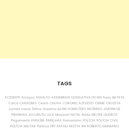
TAGS
ACIDENTE
Alcaçuz
ASSALTO
ASSEMBLEIA LEGISLATIVA DO RN
Assu
BATATA
Caicó
CARAÚBAS
Ceará
CHUVA
CORONEL AZEVEDO
CRIME
CRUZETA
currais novos
Dilma
Governo do RN
HOMICÍDIO
INCÊNDIO
JARDIM DE
PIRANHAS
JUCURUTU
LULA
Mossoró
NATAL
Nilda
NÉLTER QUEIROZ
Pagamento
PARAÍBA
PARELHAS
Parnamirim
POLÍCIA
POLÍCIA CIVIL
POLÍCIA MILITAR
Política
PRF
RAFAEL MOTTA
RN
ROBERTO GERMANO