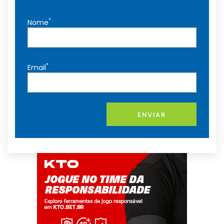
*
Nome
*
Email
ENVIAR