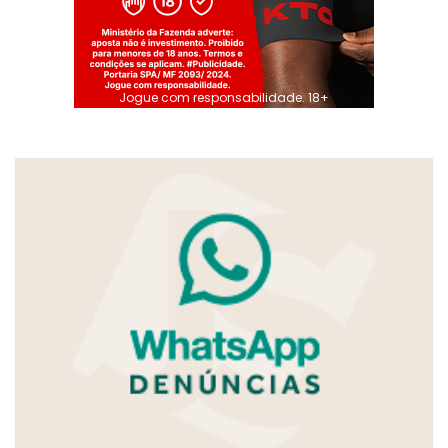
Jogue com responsabilidade. 18+