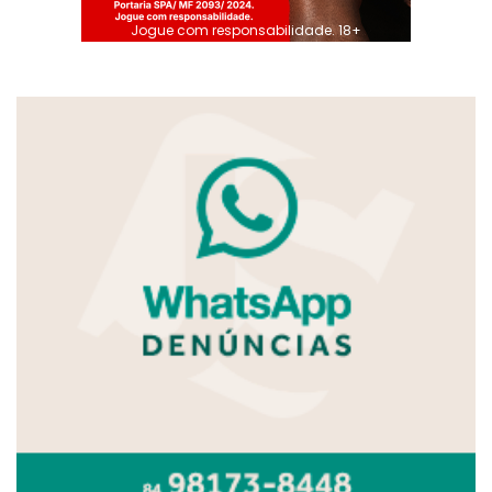
Jogue com responsabilidade. 18+