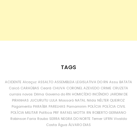
TAGS
ACIDENTE
Alcaçuz
ASSALTO
ASSEMBLEIA LEGISLATIVA DO RN
Assu
BATATA
Caicó
CARAÚBAS
Ceará
CHUVA
CORONEL AZEVEDO
CRIME
CRUZETA
currais novos
Dilma
Governo do RN
HOMICÍDIO
INCÊNDIO
JARDIM DE
PIRANHAS
JUCURUTU
LULA
Mossoró
NATAL
Nilda
NÉLTER QUEIROZ
Pagamento
PARAÍBA
PARELHAS
Parnamirim
POLÍCIA
POLÍCIA CIVIL
POLÍCIA MILITAR
Política
PRF
RAFAEL MOTTA
RN
ROBERTO GERMANO
Robinson Faria
Roubo
SERRA NEGRA DO NORTE
Temer
UFRN
Vivaldo
Costa
Água
ÁLVARO DIAS