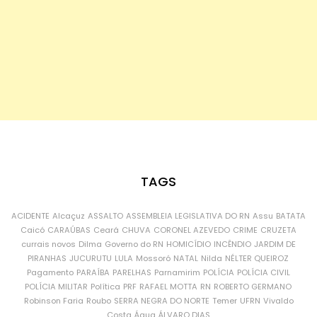
TAGS
ACIDENTE
Alcaçuz
ASSALTO
ASSEMBLEIA LEGISLATIVA DO RN
Assu
BATATA
Caicó
CARAÚBAS
Ceará
CHUVA
CORONEL AZEVEDO
CRIME
CRUZETA
currais novos
Dilma
Governo do RN
HOMICÍDIO
INCÊNDIO
JARDIM DE
PIRANHAS
JUCURUTU
LULA
Mossoró
NATAL
Nilda
NÉLTER QUEIROZ
Pagamento
PARAÍBA
PARELHAS
Parnamirim
POLÍCIA
POLÍCIA CIVIL
POLÍCIA MILITAR
Política
PRF
RAFAEL MOTTA
RN
ROBERTO GERMANO
Robinson Faria
Roubo
SERRA NEGRA DO NORTE
Temer
UFRN
Vivaldo
Costa
Água
ÁLVARO DIAS