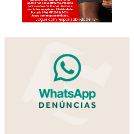
Jogue com responsabilidade. 18+