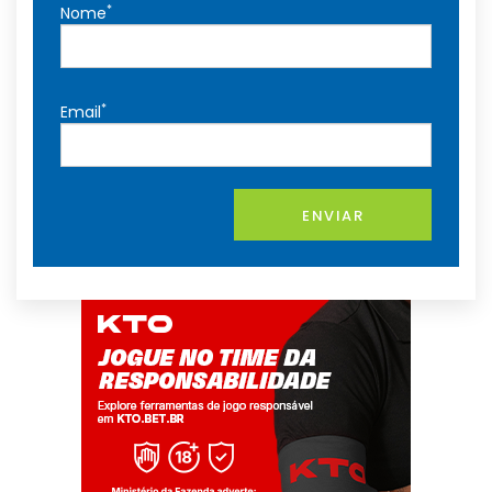
*
Nome
*
Email
ENVIAR