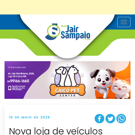
T
o
g
g
l
e
n
a
v
i
g
a
t
i
o
n
10 DE MAIO DE 2026
Nova loja de veículos