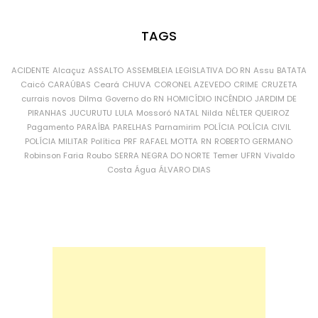
TAGS
ACIDENTE
Alcaçuz
ASSALTO
ASSEMBLEIA LEGISLATIVA DO RN
Assu
BATATA
Caicó
CARAÚBAS
Ceará
CHUVA
CORONEL AZEVEDO
CRIME
CRUZETA
currais novos
Dilma
Governo do RN
HOMICÍDIO
INCÊNDIO
JARDIM DE
PIRANHAS
JUCURUTU
LULA
Mossoró
NATAL
Nilda
NÉLTER QUEIROZ
Pagamento
PARAÍBA
PARELHAS
Parnamirim
POLÍCIA
POLÍCIA CIVIL
POLÍCIA MILITAR
Política
PRF
RAFAEL MOTTA
RN
ROBERTO GERMANO
Robinson Faria
Roubo
SERRA NEGRA DO NORTE
Temer
UFRN
Vivaldo
Costa
Água
ÁLVARO DIAS