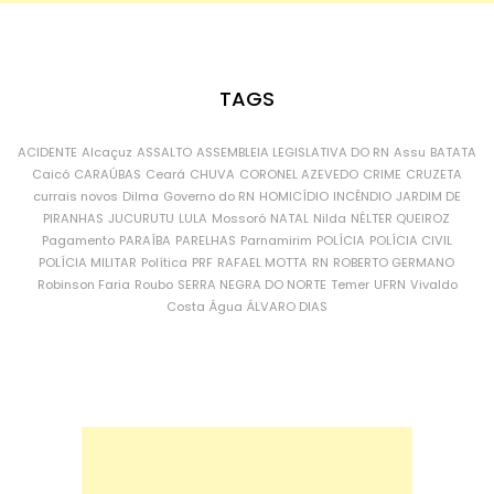
TAGS
ACIDENTE
Alcaçuz
ASSALTO
ASSEMBLEIA LEGISLATIVA DO RN
Assu
BATATA
Caicó
CARAÚBAS
Ceará
CHUVA
CORONEL AZEVEDO
CRIME
CRUZETA
currais novos
Dilma
Governo do RN
HOMICÍDIO
INCÊNDIO
JARDIM DE
PIRANHAS
JUCURUTU
LULA
Mossoró
NATAL
Nilda
NÉLTER QUEIROZ
Pagamento
PARAÍBA
PARELHAS
Parnamirim
POLÍCIA
POLÍCIA CIVIL
POLÍCIA MILITAR
Política
PRF
RAFAEL MOTTA
RN
ROBERTO GERMANO
Robinson Faria
Roubo
SERRA NEGRA DO NORTE
Temer
UFRN
Vivaldo
Costa
Água
ÁLVARO DIAS