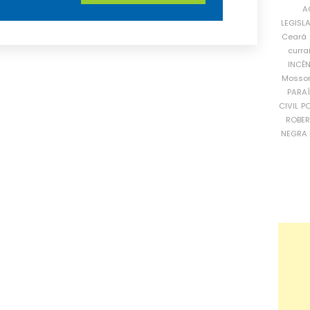
A
LEGISL
Ceará
curra
INCÊ
Mosso
PARA
CIVIL
PO
ROBE
NEGRA 