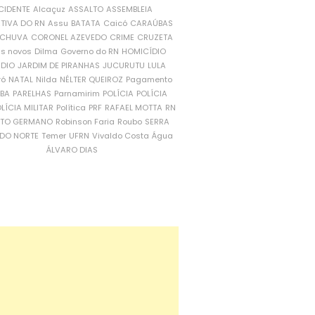
CIDENTE
Alcaçuz
ASSALTO
ASSEMBLEIA
ATIVA DO RN
Assu
BATATA
Caicó
CARAÚBAS
CHUVA
CORONEL AZEVEDO
CRIME
CRUZETA
is novos
Dilma
Governo do RN
HOMICÍDIO
NDIO
JARDIM DE PIRANHAS
JUCURUTU
LULA
ró
NATAL
Nilda
NÉLTER QUEIROZ
Pagamento
ÍBA
PARELHAS
Parnamirim
POLÍCIA
POLÍCIA
LÍCIA MILITAR
Política
PRF
RAFAEL MOTTA
RN
RTO GERMANO
Robinson Faria
Roubo
SERRA
DO NORTE
Temer
UFRN
Vivaldo Costa
Água
ÁLVARO DIAS