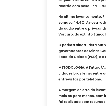
segundo turno contra o pre
acordo com pesquisa Futur
No último levantamento, Fl
somava 44,4%. A nova roda
do áudio entre o pré-candi
Vorcaro, do extinto Banco 
O petista ainda lidera outr
governadores de Minas Ger
Ronaldo Caiado (PSD), e a 
METODOLOGIA: A Futura/Ape
cidades brasileiras entre o
entrevistas por telefone.
A margem de erro do levan
mais ou para menos, com i
foi realizada com recursos 