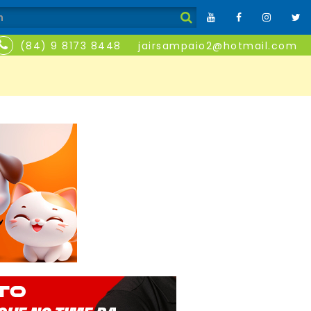
(84) 9 8173 8448
jairsampaio2@hotmail.com