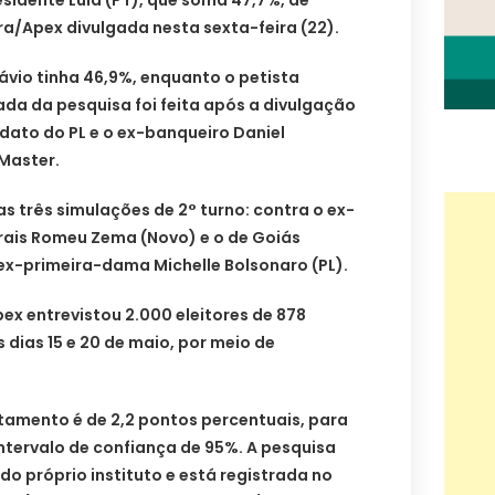
sidente Lula (PT), que soma 47,7%, de
a/Apex divulgada nesta sexta-feira (22).
ávio tinha 46,9%, enquanto o petista
da da pesquisa foi feita após a divulgação
dato do PL e o ex-banqueiro Daniel
Master.
as três simulações de 2° turno: contra o ex-
ais Romeu Zema (Novo) e o de Goiás
ex-primeira-dama Michelle Bolsonaro (PL).
x entrevistou 2.000 eleitores de 878
s dias 15 e 20 de maio, por meio de
tamento é de 2,2 pontos percentuais, para
ntervalo de confiança de 95%. A pesquisa
do próprio instituto e está registrada no