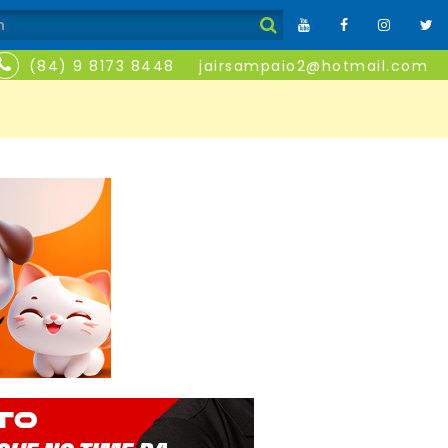
(84) 9 8173 8448
jairsampaio2@hotmail.com