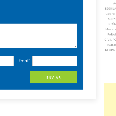
A
LEGISL
Ceará
curra
INCÊ
Mosso
PARA
CIVIL
PO
ROBE
NEGRA 
*
Email
ENVIAR