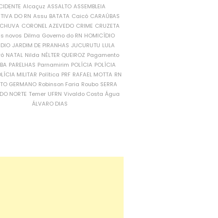
CIDENTE
Alcaçuz
ASSALTO
ASSEMBLEIA
ATIVA DO RN
Assu
BATATA
Caicó
CARAÚBAS
CHUVA
CORONEL AZEVEDO
CRIME
CRUZETA
is novos
Dilma
Governo do RN
HOMICÍDIO
NDIO
JARDIM DE PIRANHAS
JUCURUTU
LULA
ró
NATAL
Nilda
NÉLTER QUEIROZ
Pagamento
ÍBA
PARELHAS
Parnamirim
POLÍCIA
POLÍCIA
LÍCIA MILITAR
Política
PRF
RAFAEL MOTTA
RN
RTO GERMANO
Robinson Faria
Roubo
SERRA
DO NORTE
Temer
UFRN
Vivaldo Costa
Água
ÁLVARO DIAS