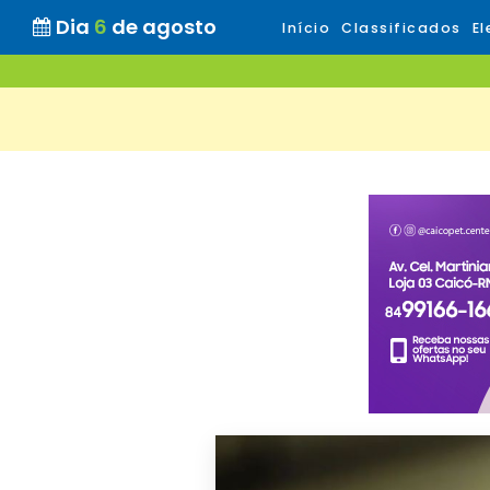
Dia
6
de agosto
Início
Classificados
El