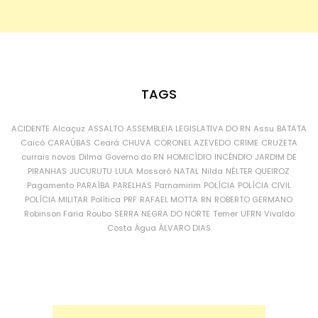
TAGS
ACIDENTE
Alcaçuz
ASSALTO
ASSEMBLEIA LEGISLATIVA DO RN
Assu
BATATA
Caicó
CARAÚBAS
Ceará
CHUVA
CORONEL AZEVEDO
CRIME
CRUZETA
currais novos
Dilma
Governo do RN
HOMICÍDIO
INCÊNDIO
JARDIM DE
PIRANHAS
JUCURUTU
LULA
Mossoró
NATAL
Nilda
NÉLTER QUEIROZ
Pagamento
PARAÍBA
PARELHAS
Parnamirim
POLÍCIA
POLÍCIA CIVIL
POLÍCIA MILITAR
Política
PRF
RAFAEL MOTTA
RN
ROBERTO GERMANO
Robinson Faria
Roubo
SERRA NEGRA DO NORTE
Temer
UFRN
Vivaldo
Costa
Água
ÁLVARO DIAS