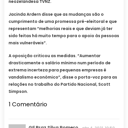
neozelandesa TVNZ.
Jacinda Ardern disse que as mudanças são o
cumprimento de uma promessa pré-eleitoral e que
representam “melhorias reais e que deviam já ter
sido feitas há muito tempo para o apoio às pessoas
mais vulneráveis”.
A oposição criticou as medidas. “Aumentar
drasticamente o salário mínimo num período de
extrema incerteza para pequenas empresas é
vandalismo económico”, disse o porta-voz para as
relações no trabalho do Partido Nacional, Scott
Simpson.
1
Comentário
GIl Braz Silva Romero
abr 4, 2021, 10:50