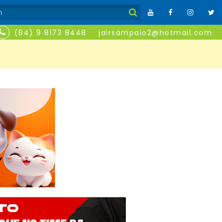
(84) 9 8173 8448
jairsampaio2@hotmail.com