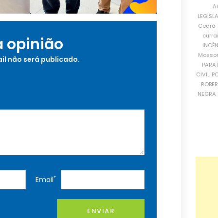
A
LEGISL
Ceará
curra
a opinião
INCÊ
Mosso
il não será publicado.
PARA
CIVIL
PO
ROBE
NEGRA 
*
Email
ENVIAR