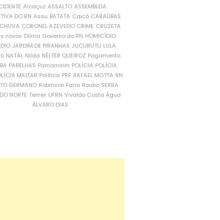
CIDENTE
Alcaçuz
ASSALTO
ASSEMBLEIA
ATIVA DO RN
Assu
BATATA
Caicó
CARAÚBAS
CHUVA
CORONEL AZEVEDO
CRIME
CRUZETA
is novos
Dilma
Governo do RN
HOMICÍDIO
NDIO
JARDIM DE PIRANHAS
JUCURUTU
LULA
ró
NATAL
Nilda
NÉLTER QUEIROZ
Pagamento
ÍBA
PARELHAS
Parnamirim
POLÍCIA
POLÍCIA
LÍCIA MILITAR
Política
PRF
RAFAEL MOTTA
RN
RTO GERMANO
Robinson Faria
Roubo
SERRA
DO NORTE
Temer
UFRN
Vivaldo Costa
Água
ÁLVARO DIAS