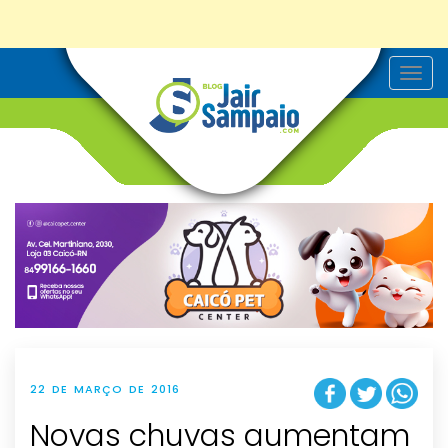
T
o
g
g
l
e
n
a
v
i
g
a
t
i
o
n
22 DE MARÇO DE 2016
Novas chuvas aumentam