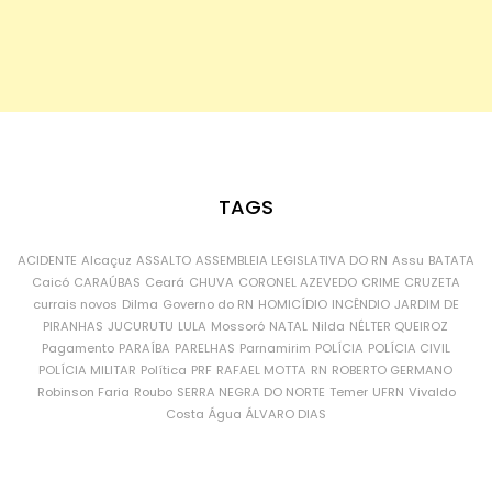
TAGS
ACIDENTE
Alcaçuz
ASSALTO
ASSEMBLEIA LEGISLATIVA DO RN
Assu
BATATA
Caicó
CARAÚBAS
Ceará
CHUVA
CORONEL AZEVEDO
CRIME
CRUZETA
currais novos
Dilma
Governo do RN
HOMICÍDIO
INCÊNDIO
JARDIM DE
PIRANHAS
JUCURUTU
LULA
Mossoró
NATAL
Nilda
NÉLTER QUEIROZ
Pagamento
PARAÍBA
PARELHAS
Parnamirim
POLÍCIA
POLÍCIA CIVIL
POLÍCIA MILITAR
Política
PRF
RAFAEL MOTTA
RN
ROBERTO GERMANO
Robinson Faria
Roubo
SERRA NEGRA DO NORTE
Temer
UFRN
Vivaldo
Costa
Água
ÁLVARO DIAS