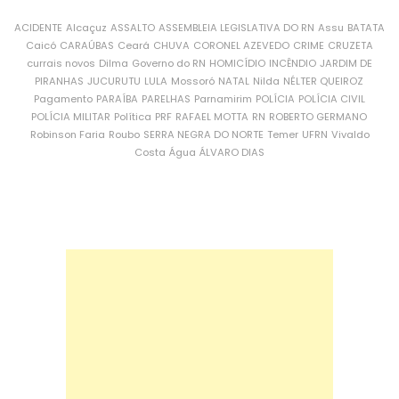
ACIDENTE
Alcaçuz
ASSALTO
ASSEMBLEIA LEGISLATIVA DO RN
Assu
BATATA
Caicó
CARAÚBAS
Ceará
CHUVA
CORONEL AZEVEDO
CRIME
CRUZETA
currais novos
Dilma
Governo do RN
HOMICÍDIO
INCÊNDIO
JARDIM DE
PIRANHAS
JUCURUTU
LULA
Mossoró
NATAL
Nilda
NÉLTER QUEIROZ
Pagamento
PARAÍBA
PARELHAS
Parnamirim
POLÍCIA
POLÍCIA CIVIL
POLÍCIA MILITAR
Política
PRF
RAFAEL MOTTA
RN
ROBERTO GERMANO
Robinson Faria
Roubo
SERRA NEGRA DO NORTE
Temer
UFRN
Vivaldo
Costa
Água
ÁLVARO DIAS