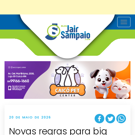
T
o
g
g
l
e
n
a
v
i
g
a
t
i
o
n
20 DE MAIO DE 2026
Novas regras para big