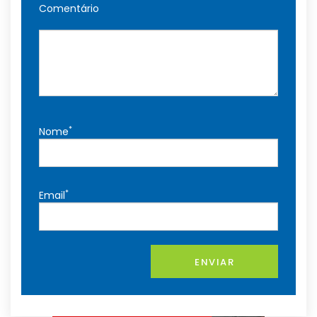
Comentário
*
Nome
*
Email
ENVIAR