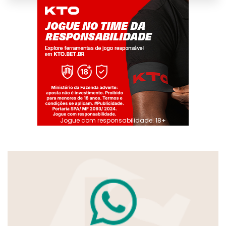
Jogue com responsabilidade. 18+