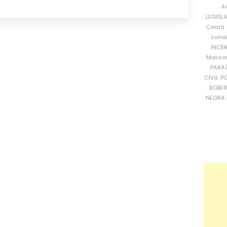
A
LEGISL
Ceará
curra
INCÊ
Mosso
PARA
CIVIL
PO
ROBE
NEGRA 