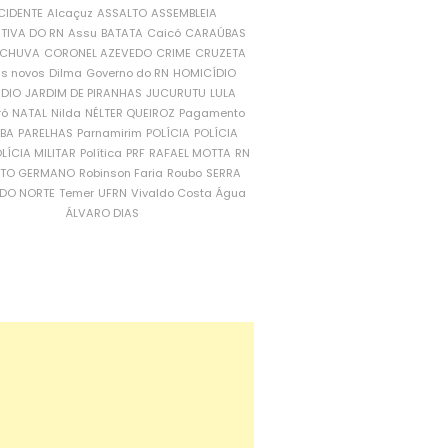
CIDENTE
Alcaçuz
ASSALTO
ASSEMBLEIA
ATIVA DO RN
Assu
BATATA
Caicó
CARAÚBAS
CHUVA
CORONEL AZEVEDO
CRIME
CRUZETA
is novos
Dilma
Governo do RN
HOMICÍDIO
NDIO
JARDIM DE PIRANHAS
JUCURUTU
LULA
ró
NATAL
Nilda
NÉLTER QUEIROZ
Pagamento
ÍBA
PARELHAS
Parnamirim
POLÍCIA
POLÍCIA
LÍCIA MILITAR
Política
PRF
RAFAEL MOTTA
RN
RTO GERMANO
Robinson Faria
Roubo
SERRA
DO NORTE
Temer
UFRN
Vivaldo Costa
Água
ÁLVARO DIAS