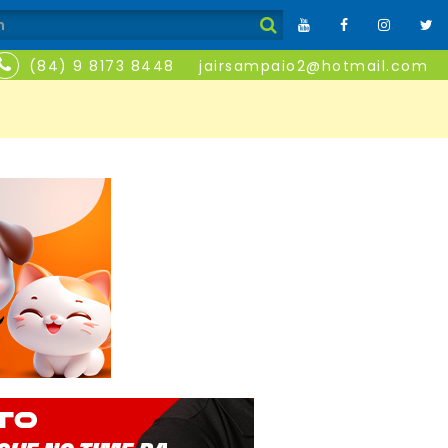
(84) 9 8173 8448
jairsampaio2@hotmail.com