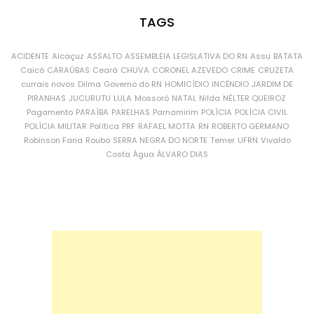
TAGS
ACIDENTE
Alcaçuz
ASSALTO
ASSEMBLEIA LEGISLATIVA DO RN
Assu
BATATA
Caicó
CARAÚBAS
Ceará
CHUVA
CORONEL AZEVEDO
CRIME
CRUZETA
currais novos
Dilma
Governo do RN
HOMICÍDIO
INCÊNDIO
JARDIM DE
PIRANHAS
JUCURUTU
LULA
Mossoró
NATAL
Nilda
NÉLTER QUEIROZ
Pagamento
PARAÍBA
PARELHAS
Parnamirim
POLÍCIA
POLÍCIA CIVIL
POLÍCIA MILITAR
Política
PRF
RAFAEL MOTTA
RN
ROBERTO GERMANO
Robinson Faria
Roubo
SERRA NEGRA DO NORTE
Temer
UFRN
Vivaldo
Costa
Água
ÁLVARO DIAS