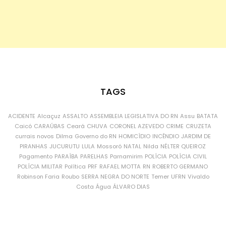
TAGS
ACIDENTE
Alcaçuz
ASSALTO
ASSEMBLEIA LEGISLATIVA DO RN
Assu
BATATA
Caicó
CARAÚBAS
Ceará
CHUVA
CORONEL AZEVEDO
CRIME
CRUZETA
currais novos
Dilma
Governo do RN
HOMICÍDIO
INCÊNDIO
JARDIM DE
PIRANHAS
JUCURUTU
LULA
Mossoró
NATAL
Nilda
NÉLTER QUEIROZ
Pagamento
PARAÍBA
PARELHAS
Parnamirim
POLÍCIA
POLÍCIA CIVIL
POLÍCIA MILITAR
Política
PRF
RAFAEL MOTTA
RN
ROBERTO GERMANO
Robinson Faria
Roubo
SERRA NEGRA DO NORTE
Temer
UFRN
Vivaldo
Costa
Água
ÁLVARO DIAS