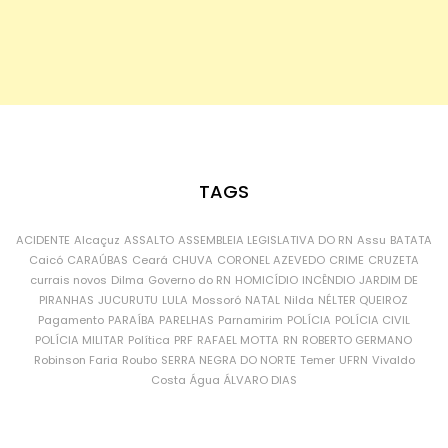
TAGS
ACIDENTE
Alcaçuz
ASSALTO
ASSEMBLEIA LEGISLATIVA DO RN
Assu
BATATA
Caicó
CARAÚBAS
Ceará
CHUVA
CORONEL AZEVEDO
CRIME
CRUZETA
currais novos
Dilma
Governo do RN
HOMICÍDIO
INCÊNDIO
JARDIM DE
PIRANHAS
JUCURUTU
LULA
Mossoró
NATAL
Nilda
NÉLTER QUEIROZ
Pagamento
PARAÍBA
PARELHAS
Parnamirim
POLÍCIA
POLÍCIA CIVIL
POLÍCIA MILITAR
Política
PRF
RAFAEL MOTTA
RN
ROBERTO GERMANO
Robinson Faria
Roubo
SERRA NEGRA DO NORTE
Temer
UFRN
Vivaldo
Costa
Água
ÁLVARO DIAS