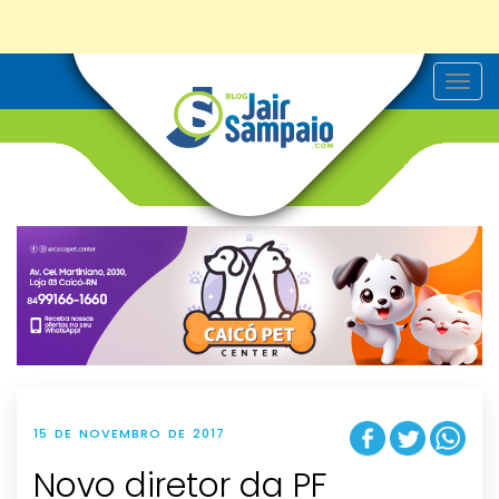
T
o
g
g
l
e
n
a
v
i
g
a
t
i
o
n
15 DE NOVEMBRO DE 2017
Novo diretor da PF