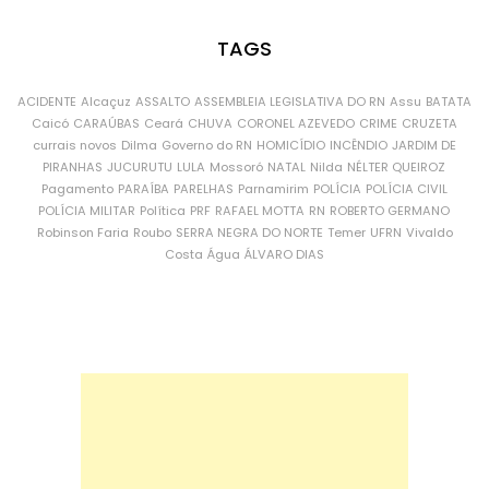
TAGS
ACIDENTE
Alcaçuz
ASSALTO
ASSEMBLEIA LEGISLATIVA DO RN
Assu
BATATA
Caicó
CARAÚBAS
Ceará
CHUVA
CORONEL AZEVEDO
CRIME
CRUZETA
currais novos
Dilma
Governo do RN
HOMICÍDIO
INCÊNDIO
JARDIM DE
PIRANHAS
JUCURUTU
LULA
Mossoró
NATAL
Nilda
NÉLTER QUEIROZ
Pagamento
PARAÍBA
PARELHAS
Parnamirim
POLÍCIA
POLÍCIA CIVIL
POLÍCIA MILITAR
Política
PRF
RAFAEL MOTTA
RN
ROBERTO GERMANO
Robinson Faria
Roubo
SERRA NEGRA DO NORTE
Temer
UFRN
Vivaldo
Costa
Água
ÁLVARO DIAS