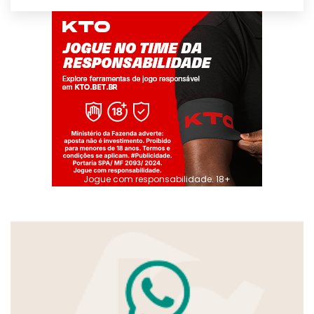
Jogue com responsabilidade. 18+