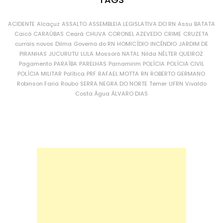
ACIDENTE
Alcaçuz
ASSALTO
ASSEMBLEIA LEGISLATIVA DO RN
Assu
BATATA
Caicó
CARAÚBAS
Ceará
CHUVA
CORONEL AZEVEDO
CRIME
CRUZETA
currais novos
Dilma
Governo do RN
HOMICÍDIO
INCÊNDIO
JARDIM DE
PIRANHAS
JUCURUTU
LULA
Mossoró
NATAL
Nilda
NÉLTER QUEIROZ
Pagamento
PARAÍBA
PARELHAS
Parnamirim
POLÍCIA
POLÍCIA CIVIL
POLÍCIA MILITAR
Política
PRF
RAFAEL MOTTA
RN
ROBERTO GERMANO
Robinson Faria
Roubo
SERRA NEGRA DO NORTE
Temer
UFRN
Vivaldo
Costa
Água
ÁLVARO DIAS