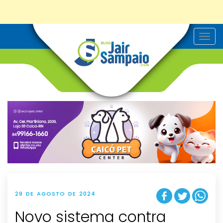
T
o
g
g
l
e
n
a
v
i
g
a
t
i
o
n
29 DE AGOSTO DE 2024
Novo sistema contra