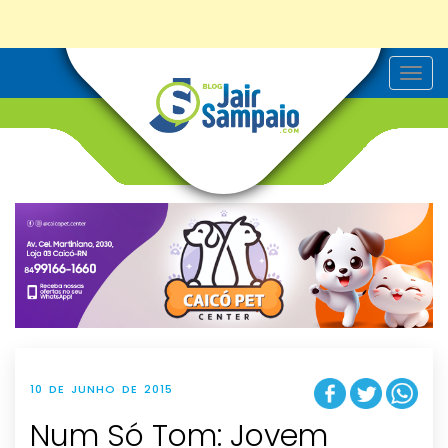
T
o
g
g
l
e
n
a
v
i
g
a
t
i
o
n
10 DE JUNHO DE 2015
Num Só Tom: Jovem