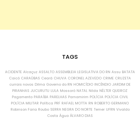
TAGS
ACIDENTE
Alcaçuz
ASSALTO
ASSEMBLEIA LEGISLATIVA DO RN
Assu
BATATA
Caicó
CARAÚBAS
Ceará
CHUVA
CORONEL AZEVEDO
CRIME
CRUZETA
currais novos
Dilma
Governo do RN
HOMICÍDIO
INCÊNDIO
JARDIM DE
PIRANHAS
JUCURUTU
LULA
Mossoró
NATAL
Nilda
NÉLTER QUEIROZ
Pagamento
PARAÍBA
PARELHAS
Parnamirim
POLÍCIA
POLÍCIA CIVIL
POLÍCIA MILITAR
Política
PRF
RAFAEL MOTTA
RN
ROBERTO GERMANO
Robinson Faria
Roubo
SERRA NEGRA DO NORTE
Temer
UFRN
Vivaldo
Costa
Água
ÁLVARO DIAS