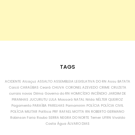
TAGS
ACIDENTE
Alcaçuz
ASSALTO
ASSEMBLEIA LEGISLATIVA DO RN
Assu
BATATA
Caicó
CARAÚBAS
Ceará
CHUVA
CORONEL AZEVEDO
CRIME
CRUZETA
currais novos
Dilma
Governo do RN
HOMICÍDIO
INCÊNDIO
JARDIM DE
PIRANHAS
JUCURUTU
LULA
Mossoró
NATAL
Nilda
NÉLTER QUEIROZ
Pagamento
PARAÍBA
PARELHAS
Parnamirim
POLÍCIA
POLÍCIA CIVIL
POLÍCIA MILITAR
Política
PRF
RAFAEL MOTTA
RN
ROBERTO GERMANO
Robinson Faria
Roubo
SERRA NEGRA DO NORTE
Temer
UFRN
Vivaldo
Costa
Água
ÁLVARO DIAS