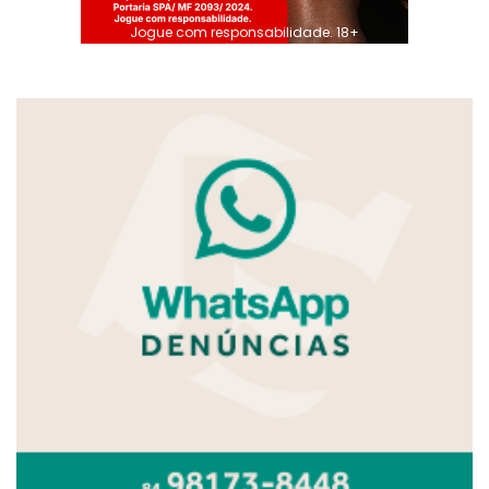
Jogue com responsabilidade. 18+