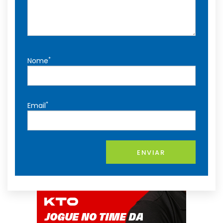
*
Nome
*
Email
ENVIAR