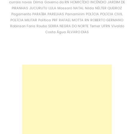
currais novos
Dilma
Governo do RN
HOMICÍDIO
INCÊNDIO
JARDIM DE
PIRANHAS
JUCURUTU
LULA
Mossoró
NATAL
Nilda
NÉLTER QUEIROZ
Pagamento
PARAÍBA
PARELHAS
Parnamirim
POLÍCIA
POLÍCIA CIVIL
POLÍCIA MILITAR
Política
PRF
RAFAEL MOTTA
RN
ROBERTO GERMANO
Robinson Faria
Roubo
SERRA NEGRA DO NORTE
Temer
UFRN
Vivaldo
Costa
Água
ÁLVARO DIAS