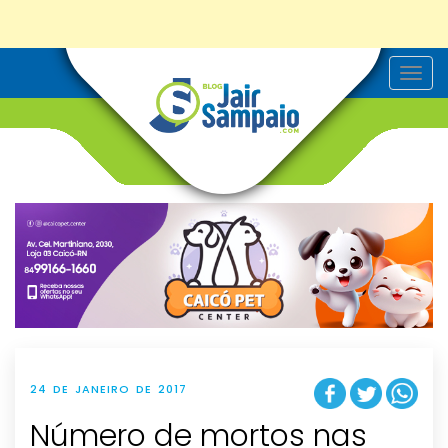
T
o
g
g
l
e
n
a
v
i
g
a
t
i
o
n
24 DE JANEIRO DE 2017
Número de mortos nas