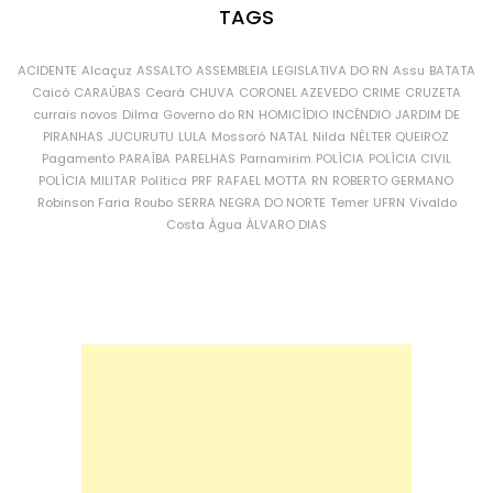
TAGS
ACIDENTE
Alcaçuz
ASSALTO
ASSEMBLEIA LEGISLATIVA DO RN
Assu
BATATA
Caicó
CARAÚBAS
Ceará
CHUVA
CORONEL AZEVEDO
CRIME
CRUZETA
currais novos
Dilma
Governo do RN
HOMICÍDIO
INCÊNDIO
JARDIM DE
PIRANHAS
JUCURUTU
LULA
Mossoró
NATAL
Nilda
NÉLTER QUEIROZ
Pagamento
PARAÍBA
PARELHAS
Parnamirim
POLÍCIA
POLÍCIA CIVIL
POLÍCIA MILITAR
Política
PRF
RAFAEL MOTTA
RN
ROBERTO GERMANO
Robinson Faria
Roubo
SERRA NEGRA DO NORTE
Temer
UFRN
Vivaldo
Costa
Água
ÁLVARO DIAS