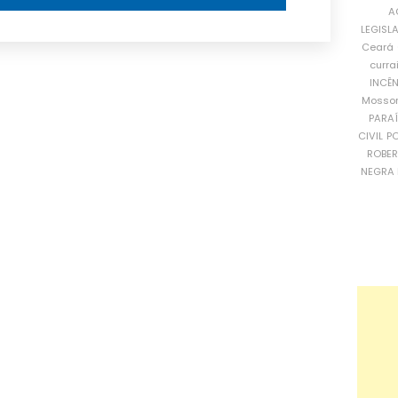
A
LEGISL
Ceará
curra
INCÊ
Mosso
PARA
CIVIL
PO
ROBE
NEGRA 