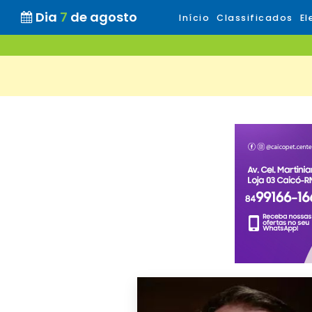
Dia
7
de agosto
Início
Classificados
El