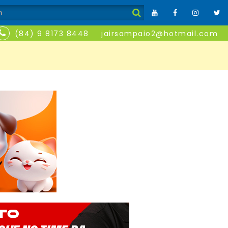
(84) 9 8173 8448
jairsampaio2@hotmail.com