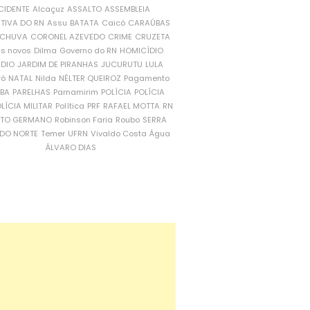
CIDENTE
Alcaçuz
ASSALTO
ASSEMBLEIA
ATIVA DO RN
Assu
BATATA
Caicó
CARAÚBAS
CHUVA
CORONEL AZEVEDO
CRIME
CRUZETA
is novos
Dilma
Governo do RN
HOMICÍDIO
NDIO
JARDIM DE PIRANHAS
JUCURUTU
LULA
ró
NATAL
Nilda
NÉLTER QUEIROZ
Pagamento
ÍBA
PARELHAS
Parnamirim
POLÍCIA
POLÍCIA
LÍCIA MILITAR
Política
PRF
RAFAEL MOTTA
RN
RTO GERMANO
Robinson Faria
Roubo
SERRA
DO NORTE
Temer
UFRN
Vivaldo Costa
Água
ÁLVARO DIAS