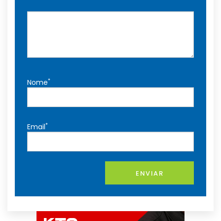
*
Nome
*
Email
ENVIAR