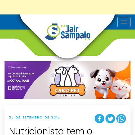
T
o
g
g
l
e
n
a
v
i
g
a
t
i
o
n
25 DE SETEMBRO DE 2015
Nutricionista tem o