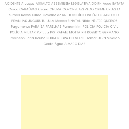
ACIDENTE
Alcaçuz
ASSALTO
ASSEMBLEIA LEGISLATIVA DO RN
Assu
BATATA
Caicó
CARAÚBAS
Ceará
CHUVA
CORONEL AZEVEDO
CRIME
CRUZETA
currais novos
Dilma
Governo do RN
HOMICÍDIO
INCÊNDIO
JARDIM DE
PIRANHAS
JUCURUTU
LULA
Mossoró
NATAL
Nilda
NÉLTER QUEIROZ
Pagamento
PARAÍBA
PARELHAS
Parnamirim
POLÍCIA
POLÍCIA CIVIL
POLÍCIA MILITAR
Política
PRF
RAFAEL MOTTA
RN
ROBERTO GERMANO
Robinson Faria
Roubo
SERRA NEGRA DO NORTE
Temer
UFRN
Vivaldo
Costa
Água
ÁLVARO DIAS