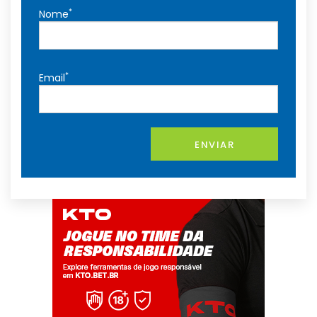
*
Nome
*
Email
ENVIAR