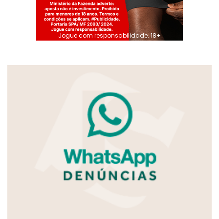
Jogue com responsabilidade. 18+