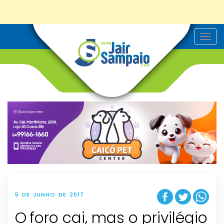
T
o
g
g
l
e
n
a
v
i
g
a
t
i
o
n
5 DE JUNHO DE 2017
O foro cai, mas o privilégio