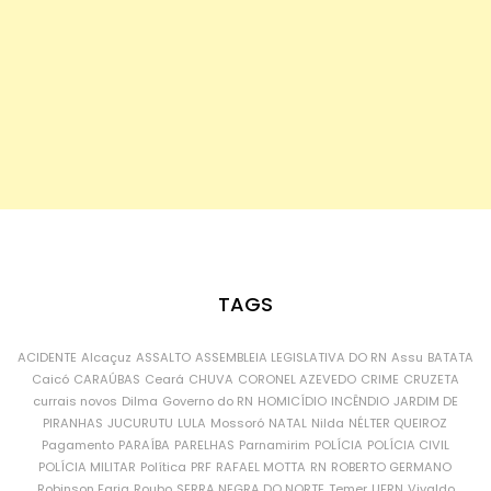
TAGS
ACIDENTE
Alcaçuz
ASSALTO
ASSEMBLEIA LEGISLATIVA DO RN
Assu
BATATA
Caicó
CARAÚBAS
Ceará
CHUVA
CORONEL AZEVEDO
CRIME
CRUZETA
currais novos
Dilma
Governo do RN
HOMICÍDIO
INCÊNDIO
JARDIM DE
PIRANHAS
JUCURUTU
LULA
Mossoró
NATAL
Nilda
NÉLTER QUEIROZ
Pagamento
PARAÍBA
PARELHAS
Parnamirim
POLÍCIA
POLÍCIA CIVIL
POLÍCIA MILITAR
Política
PRF
RAFAEL MOTTA
RN
ROBERTO GERMANO
Robinson Faria
Roubo
SERRA NEGRA DO NORTE
Temer
UFRN
Vivaldo