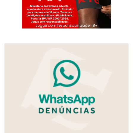
Jogue com responsabilidade. 18+