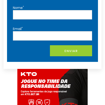
*
Nome
*
Email
ENVIAR