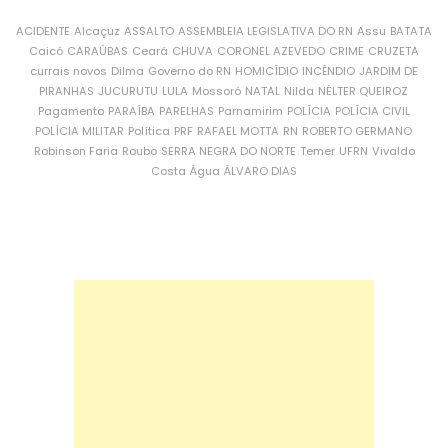
ACIDENTE
Alcaçuz
ASSALTO
ASSEMBLEIA LEGISLATIVA DO RN
Assu
BATATA
Caicó
CARAÚBAS
Ceará
CHUVA
CORONEL AZEVEDO
CRIME
CRUZETA
currais novos
Dilma
Governo do RN
HOMICÍDIO
INCÊNDIO
JARDIM DE
PIRANHAS
JUCURUTU
LULA
Mossoró
NATAL
Nilda
NÉLTER QUEIROZ
Pagamento
PARAÍBA
PARELHAS
Parnamirim
POLÍCIA
POLÍCIA CIVIL
POLÍCIA MILITAR
Política
PRF
RAFAEL MOTTA
RN
ROBERTO GERMANO
Robinson Faria
Roubo
SERRA NEGRA DO NORTE
Temer
UFRN
Vivaldo
Costa
Água
ÁLVARO DIAS