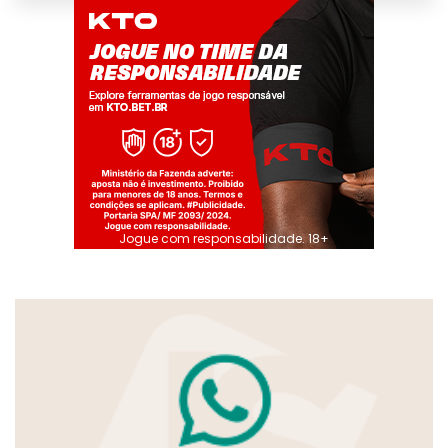
Jogue com responsabilidade. 18+