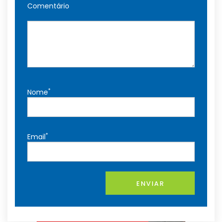
Comentário
*
Nome
*
Email
ENVIAR