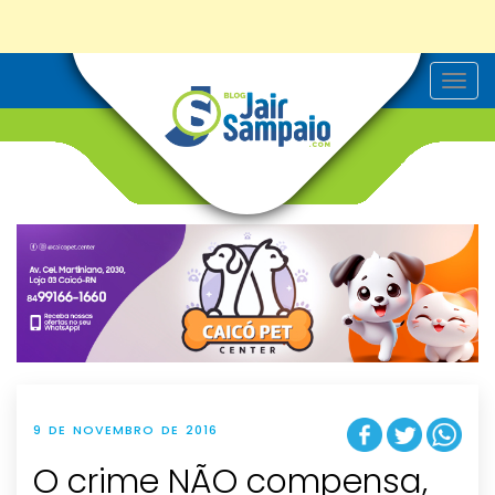
T
o
g
g
l
e
n
a
v
i
g
a
t
i
o
n
9 DE NOVEMBRO DE 2016
O crime NÃO compensa,