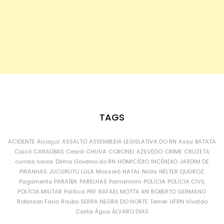
TAGS
ACIDENTE
Alcaçuz
ASSALTO
ASSEMBLEIA LEGISLATIVA DO RN
Assu
BATATA
Caicó
CARAÚBAS
Ceará
CHUVA
CORONEL AZEVEDO
CRIME
CRUZETA
currais novos
Dilma
Governo do RN
HOMICÍDIO
INCÊNDIO
JARDIM DE
PIRANHAS
JUCURUTU
LULA
Mossoró
NATAL
Nilda
NÉLTER QUEIROZ
Pagamento
PARAÍBA
PARELHAS
Parnamirim
POLÍCIA
POLÍCIA CIVIL
POLÍCIA MILITAR
Política
PRF
RAFAEL MOTTA
RN
ROBERTO GERMANO
Robinson Faria
Roubo
SERRA NEGRA DO NORTE
Temer
UFRN
Vivaldo
Costa
Água
ÁLVARO DIAS