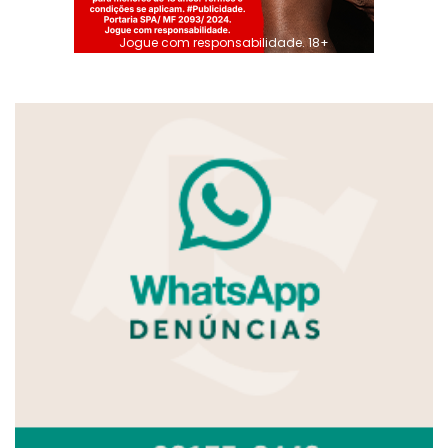
Jogue com responsabilidade. 18+