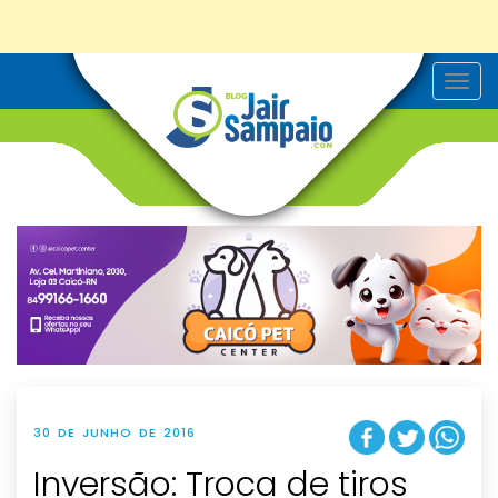
T
o
g
g
l
e
n
a
v
i
g
a
t
i
o
n
30 DE JUNHO DE 2016
Inversão: Troca de tiros