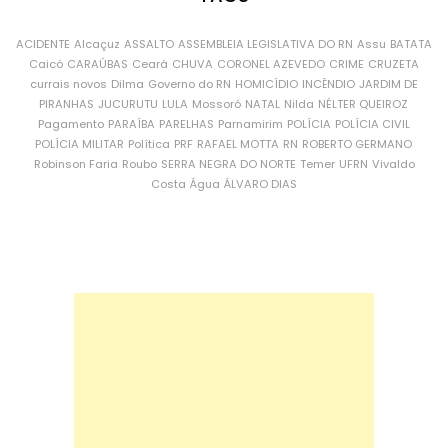
ACIDENTE
Alcaçuz
ASSALTO
ASSEMBLEIA LEGISLATIVA DO RN
Assu
BATATA
Caicó
CARAÚBAS
Ceará
CHUVA
CORONEL AZEVEDO
CRIME
CRUZETA
currais novos
Dilma
Governo do RN
HOMICÍDIO
INCÊNDIO
JARDIM DE
PIRANHAS
JUCURUTU
LULA
Mossoró
NATAL
Nilda
NÉLTER QUEIROZ
Pagamento
PARAÍBA
PARELHAS
Parnamirim
POLÍCIA
POLÍCIA CIVIL
POLÍCIA MILITAR
Política
PRF
RAFAEL MOTTA
RN
ROBERTO GERMANO
Robinson Faria
Roubo
SERRA NEGRA DO NORTE
Temer
UFRN
Vivaldo
Costa
Água
ÁLVARO DIAS