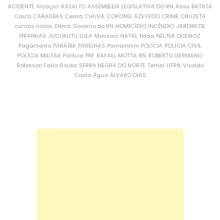
ACIDENTE
Alcaçuz
ASSALTO
ASSEMBLEIA LEGISLATIVA DO RN
Assu
BATATA
Caicó
CARAÚBAS
Ceará
CHUVA
CORONEL AZEVEDO
CRIME
CRUZETA
currais novos
Dilma
Governo do RN
HOMICÍDIO
INCÊNDIO
JARDIM DE
PIRANHAS
JUCURUTU
LULA
Mossoró
NATAL
Nilda
NÉLTER QUEIROZ
Pagamento
PARAÍBA
PARELHAS
Parnamirim
POLÍCIA
POLÍCIA CIVIL
POLÍCIA MILITAR
Política
PRF
RAFAEL MOTTA
RN
ROBERTO GERMANO
Robinson Faria
Roubo
SERRA NEGRA DO NORTE
Temer
UFRN
Vivaldo
Costa
Água
ÁLVARO DIAS