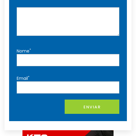
*
Nome
*
Email
ENVIAR