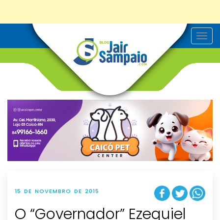
T
o
g
g
l
e
n
a
v
i
g
a
t
i
o
n
15 DE NOVEMBRO DE 2015
O “Governador” Ezequiel